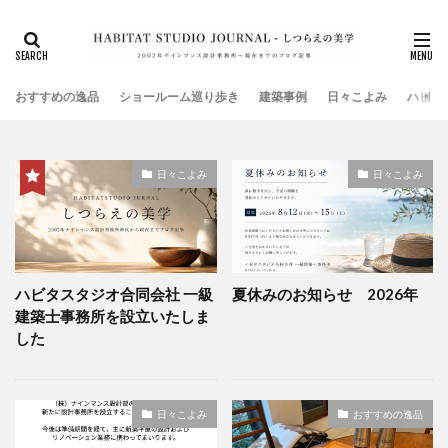
タグ
DJブース
SHOP
TOOL
お知らせ
オープンデスク
ガレージ
キッチン
おすすめの逸品
クローゼット
ショールーム巡り歩き
ショールーム
建築事例
タイル
日々こよみ
ハビタ
テナントビル
ハンモック
マンションリノベーション
メディアTV放映
日々こよみ
日々こよみ
メディア雑誌掲載
メンテナンス
ランドリールーム
全館空調
共同住宅
古材
外壁
家具
家電
店舗デザイン
建築金物
弊社イベント
手摺
暖房設備
書籍
本棚
椅子
ハビタスタジオ合同会社 一級
夏休みのお知らせ 2026年
植物
模型
注文住宅
減税
建築士事務所を設立いたしま
無垢床フローリング
照明設備
玄関
現場監理
した
社員研修旅行
美術館
耐震補強
衣装部屋
表札
造り付け家具
鍵
階段
高気密
日々こよみ
おすすめの逸品