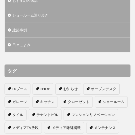
おすすめの逸品
ショールーム巡り歩き
建築事例
日々こよみ
タグ
DJブース
SHOP
お知らせ
オープンデスク
ガレージ
キッチン
クローゼット
ショールーム
タイル
テナントビル
マンションリノベーション
メディアTV放映
メディア雑誌掲載
メンテナンス