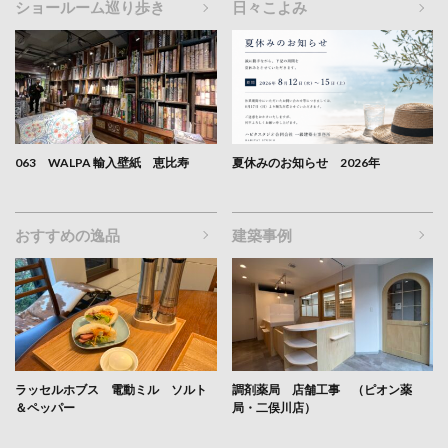
ショールーム巡り歩き
日々こよみ
063 WALPA 輸入壁紙 恵比寿
夏休みのお知らせ 2026年
おすすめの逸品
建築事例
ラッセルホブス 電動ミル ソルト
調剤薬局 店舗工事 （ピオン薬
＆ペッパー
局・二俣川店）