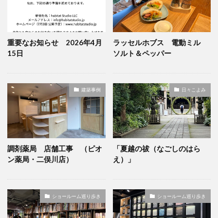
検索
重要なお知らせ 2026年4月
ラッセルホブス 電動ミル
15日
ソルト＆ペッパー
建築事例
日々こよみ
調剤薬局 店舗工事 （ピオ
「夏越の祓（なごしのはら
ン薬局・二俣川店）
え）」
ショールーム巡り歩き
ショールーム巡り歩き