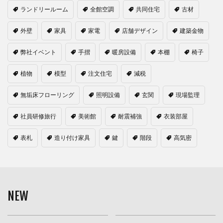
ランドリールーム
全館空調
共同住宅
古材
外壁
家具
家電
店舗デザイン
建築金物
弊社イベント
手摺
暖房設備
本棚
椅子
植物
模型
注文住宅
減税
無垢床フローリング
照明設備
玄関
現場監理
社員研修旅行
美術館
耐震補強
衣装部屋
表札
造り付け家具
鍵
階段
高気密
NEW