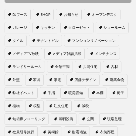
DJブース
SHOP
お知らせ
オープンデスク
ガレージ
キッチン
クローゼット
ショールーム
タイル
テナントビル
マンションリノベーション
メディアTV放映
メディア雑誌掲載
メンテナンス
ランドリールーム
全館空調
共同住宅
古材
外壁
家具
家電
店舗デザイン
建築金物
弊社イベント
手摺
暖房設備
本棚
椅子
植物
模型
注文住宅
減税
無垢床フローリング
照明設備
玄関
現場監理
社員研修旅行
美術館
耐震補強
衣装部屋