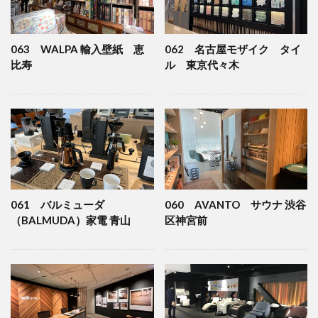
検索
063 WALPA 輸入壁紙 恵
062 名古屋モザイク タイ
比寿
ル 東京代々木
061 バルミューダ
060 AVANTO サウナ 渋谷
（BALMUDA）家電 青山
区神宮前