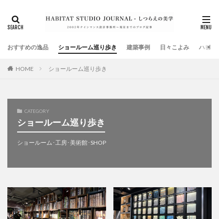
タグ
DJブース
SHOP
TOOL
お知らせ
オープンデスク
ガレージ
キッチン
おすすめの逸品
クローゼット
ショールーム巡り歩き
ショールーム
建築事例
タイル
日々こよみ
ハビタ
テナントビル
ハンモック
ショールーム巡り歩き
HOME
マンションリノベーション
メディアTV放映
メディア雑誌掲載
メンテナンス
ランドリールーム
全館空調
共同住宅
古材
外壁
家具
CATEGORY
ショールーム巡り歩き
家電
店舗デザイン
建築金物
弊社イベント
手摺
暖房設備
書籍
本棚
椅子
ショールーム･工房･美術館･SHOP
植物
模型
注文住宅
減税
無垢床フローリング
照明設備
玄関
現場監理
社員研修旅行
美術館
耐震補強
衣装部屋
表札
造り付け家具
鍵
階段
高気密