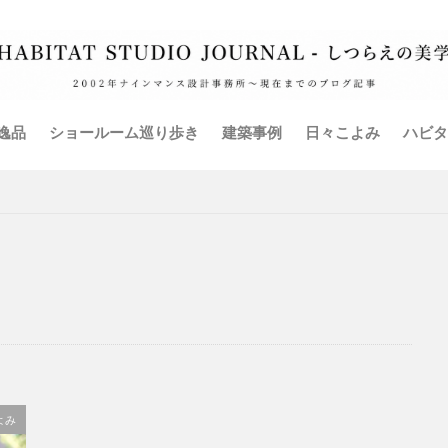
ム
全館空調
共同住宅
古材
外壁
家具
家電
弊社イベント
手摺
暖房設備
書籍
本棚
椅子
減税
無垢床フローリング
照明設備
玄関
現場監理
震補強
衣装部屋
表札
造り付け家具
鍵
階段
逸品
ショールーム巡り歩き
建築事例
日々こよみ
ハビタ
検索
よみ