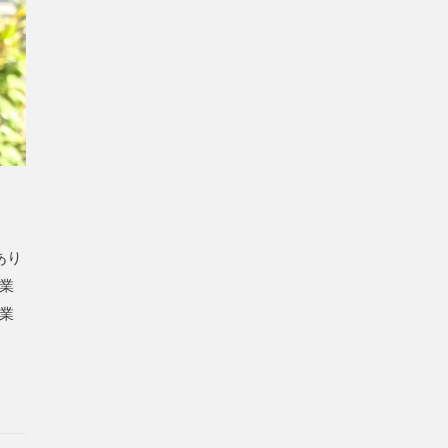
あり
業
業
が