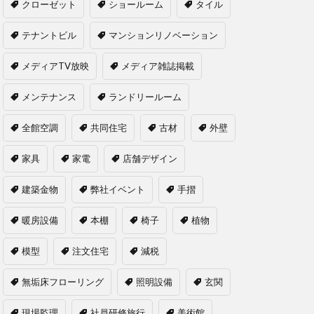
クローゼット
ショールーム
タイル
テナントビル
マンションリノベーション
メディアTV放映
メディア雑誌掲載
メンテナンス
ランドリールーム
全館空調
共同住宅
古材
外壁
家具
家電
店舗デザイン
建築金物
弊社イベント
手摺
暖房設備
本棚
椅子
植物
模型
注文住宅
減税
無垢床フローリング
照明設備
玄関
現場監理
社員研修旅行
美術館