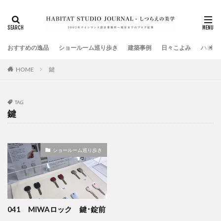
タグ
DJブース
SHOP
TOOL
お知らせ
オープンデスク
ガレージ
キッチン
おすすめの逸品
クローゼット
ショールーム巡り歩き
ショールーム
建築事例
タイル
日々こよみ
ハビタ
テナントビル
ハンモック
鍵
HOME
マンションリノベーション
メディアTV放映
メディア雑誌掲載
メンテナンス
ランドリールーム
TAG
全館空調
共同住宅
古材
外壁
家具
鍵
家電
店舗デザイン
建築金物
弊社イベント
手摺
暖房設備
書籍
本棚
椅子
ショールーム巡り歩き
植物
模型
注文住宅
減税
無垢床フローリング
照明設備
玄関
現場監理
社員研修旅行
美術館
耐震補強
衣装部屋
表札
造り付け家具
鍵
階段
高気密
041 MIWAロック 鍵･錠前