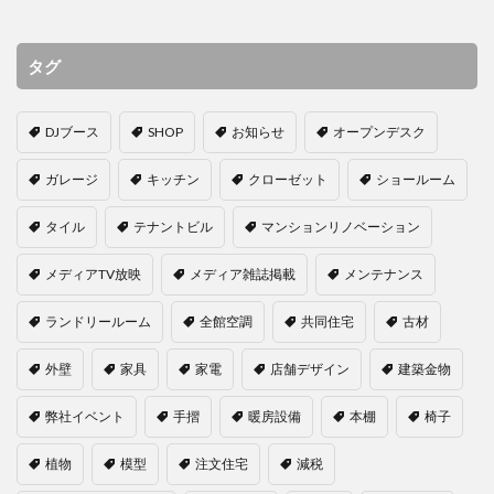
タグ
DJブース
SHOP
お知らせ
オープンデスク
ガレージ
キッチン
クローゼット
ショールーム
タイル
テナントビル
マンションリノベーション
メディアTV放映
メディア雑誌掲載
メンテナンス
ランドリールーム
全館空調
共同住宅
古材
外壁
家具
家電
店舗デザイン
建築金物
弊社イベント
手摺
暖房設備
本棚
椅子
植物
模型
注文住宅
減税