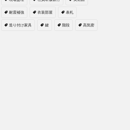
耐震補強
衣装部屋
表札
造り付け家具
鍵
階段
高気密