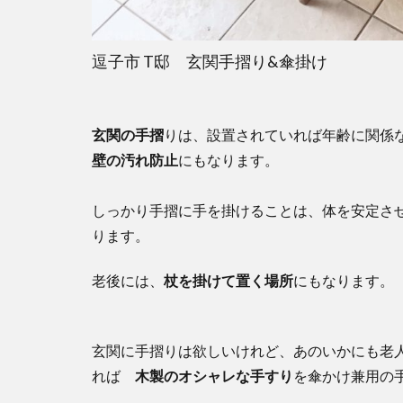
逗子市 T邸 玄関手摺り&傘掛け
玄関の手摺
りは、設置されていれば年齢に関係
壁の汚れ防止
にもなります。
しっかり手摺に手を掛けることは、体を安定さ
ります。
老後には、
杖を掛けて置く場所
にもなります。
玄関に手摺りは欲しいけれど、あのいかにも老
れば
木製のオシャレな手すり
を傘かけ兼用の