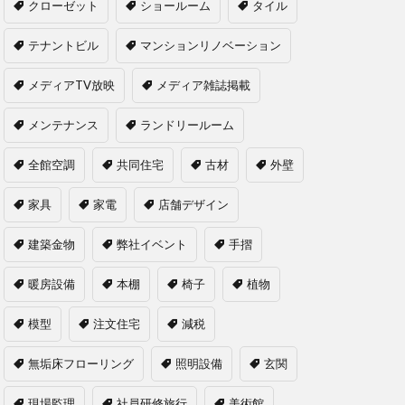
クローゼット
ショールーム
タイル
テナントビル
マンションリノベーション
メディアTV放映
メディア雑誌掲載
メンテナンス
ランドリールーム
全館空調
共同住宅
古材
外壁
家具
家電
店舗デザイン
建築金物
弊社イベント
手摺
暖房設備
本棚
椅子
植物
模型
注文住宅
減税
無垢床フローリング
照明設備
玄関
現場監理
社員研修旅行
美術館