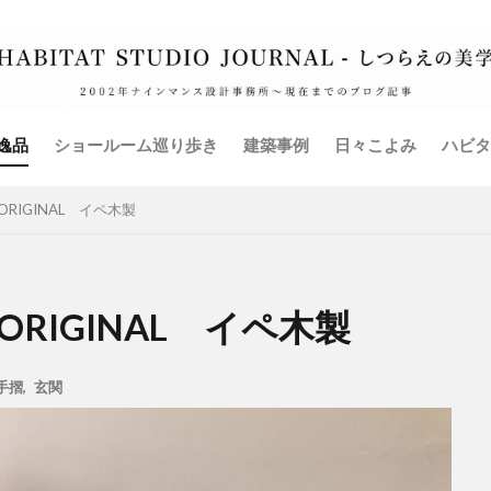
ム
全館空調
共同住宅
古材
外壁
家具
家電
弊社イベント
手摺
暖房設備
書籍
本棚
椅子
減税
無垢床フローリング
照明設備
玄関
現場監理
震補強
衣装部屋
表札
造り付け家具
鍵
階段
逸品
ショールーム巡り歩き
建築事例
日々こよみ
ハビタ
検索
RIGINAL イペ木製
ORIGINAL イペ木製
手摺
,
玄関