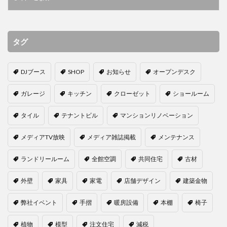
タグ
DJブース
SHOP
お知らせ
オープンデスク
ガレージ
キッチン
クローゼット
ショールーム
タイル
テナントビル
マンションリノベーション
メディアTV放映
メディア雑誌掲載
メンテナンス
ランドリールーム
全館空調
共同住宅
古材
外壁
家具
家電
店舗デザイン
建築金物
弊社イベント
手摺
暖房設備
本棚
椅子
植物
模型
注文住宅
減税