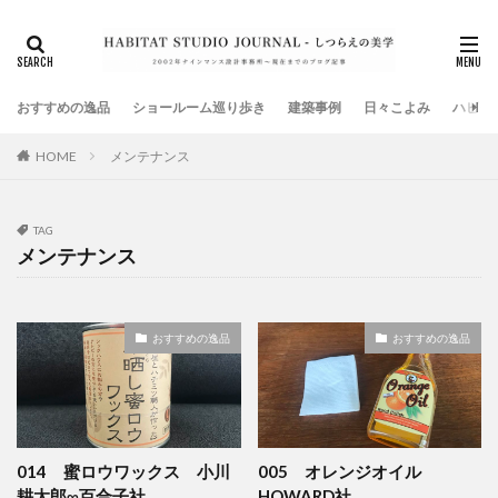
タグ
DJブース
SHOP
TOOL
お知らせ
オープンデスク
ガレージ
キッチン
おすすめの逸品
クローゼット
ショールーム巡り歩き
ショールーム
建築事例
タイル
日々こよみ
ハビタ
テナントビル
ハンモック
メンテナンス
HOME
マンションリノベーション
メディアTV放映
メディア雑誌掲載
メンテナンス
ランドリールーム
TAG
全館空調
共同住宅
古材
外壁
家具
メンテナンス
家電
店舗デザイン
建築金物
弊社イベント
手摺
暖房設備
書籍
本棚
椅子
おすすめの逸品
おすすめの逸品
植物
模型
注文住宅
減税
無垢床フローリング
照明設備
玄関
現場監理
社員研修旅行
美術館
耐震補強
衣装部屋
表札
造り付け家具
鍵
階段
高気密
014 蜜ロウワックス 小川
005 オレンジオイル
耕太郎∞百合子社
HOWARD社