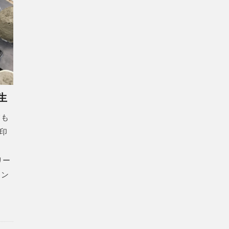
生
ても
印
リー
コン