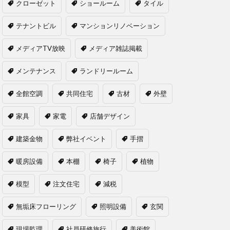
クローゼット
ショールーム
タイル
テナントビル
マンションリノベーション
メディアTV放映
メディア雑誌掲載
メンテナンス
ランドリールーム
全館空調
共同住宅
古材
外壁
家具
家電
店舗デザイン
建築金物
弊社イベント
手摺
暖房設備
本棚
椅子
植物
模型
注文住宅
減税
無垢床フローリング
照明設備
玄関
現場監理
社員研修旅行
美術館