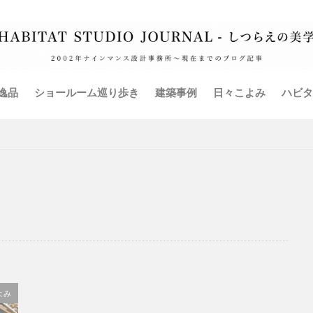
ム
全館空調
共同住宅
古材
外壁
家具
家電
弊社イベント
手摺
暖房設備
書籍
本棚
椅子
減税
無垢床フローリング
照明設備
玄関
現場監理
震補強
衣装部屋
表札
造り付け家具
鍵
階段
逸品
ショールーム巡り歩き
建築事例
日々こよみ
ハビタ
検索
よみ