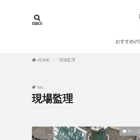
ランドリールー
建築金物
注文住宅
美術館
耐
おすすめの
現場監理
HOME
TAG
現場監理
日々こ