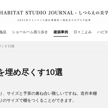
ム
全館空調
共同住宅
古材
外壁
家具
家電
弊社イベント
手摺
暖房設備
書籍
本棚
椅子
減税
無垢床フローリング
照明設備
玄関
現場監理
震補強
衣装部屋
表札
造り付け家具
鍵
階段
逸品
ショールーム巡り歩き
建築事例
日々こよみ
ハビタ
検索
くす10選
を埋め尽くす10選
り、サイズと予算の兼ね合い難しいですね。造作本棚
りのサイズで棚をつくることができます。