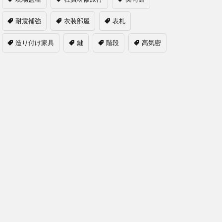
耐震補強
衣装部屋
表札
造り付け家具
鍵
階段
高気密