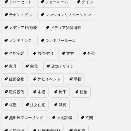
クローゼット
ショールーム
タイル
テナントビル
マンションリノベーション
メディアTV放映
メディア雑誌掲載
メンテナンス
ランドリールーム
全館空調
共同住宅
古材
外壁
家具
家電
店舗デザイン
建築金物
弊社イベント
手摺
暖房設備
本棚
椅子
植物
模型
注文住宅
減税
無垢床フローリング
照明設備
玄関
現場監理
社員研修旅行
美術館