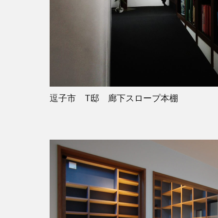
逗子市 T邸 廊下スロープ本棚